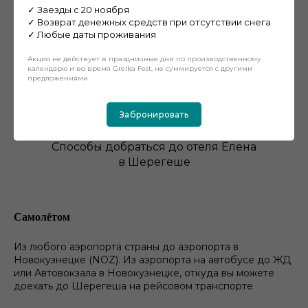
✓ Заезды с 20 ноября
✓ Возврат денежных средств при отсутствии снега
✓ Любые даты проживания
Акция не действует в праздничные дни по производственному
календарю и во время Grelka Fest, не суммируется с другими
предложениями
Как до нас добраться
Забронировать
Способы добраться до отеля Елена
в Шерегеше
Самолётом
Из любого аэропорта страны до аэропорта в
Новокузнецке (NOZ). Из аэропорта на автобусе до ЖД
или Автовокзала в Новокузнецке, откуда вы можете
доехать до Шерегеша на рейсовом транспорте